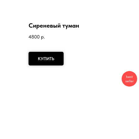
Сиреневый туман
4800
р.
КУПИТЬ
best
seller